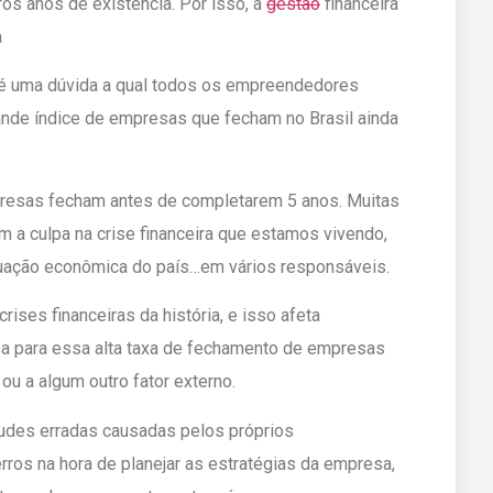
os anos de existência. Por isso, a
gestão
financeira
a
, é uma dúvida a qual todos os empreendedores
rande índice de empresas que fecham no Brasil ainda
resas fecham antes de completarem 5 anos. Muitas
m a culpa na crise financeira que estamos vivendo,
ituação econômica do país…em vários responsáveis.
ses financeiras da história, e isso afeta
pa para essa alta taxa de fechamento de empresas
ou a algum outro fator externo.
udes erradas causadas pelos próprios
os na hora de planejar as estratégias da empresa,